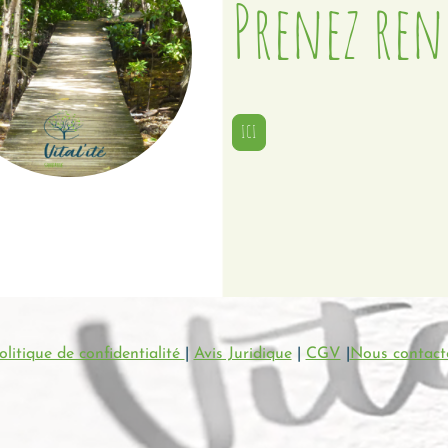
Prenez ren
ICI
olitique de confidentialité
|
Avis Juridique
|
CGV
|
Nous contact