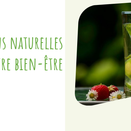
ns naturelles
re bien-être