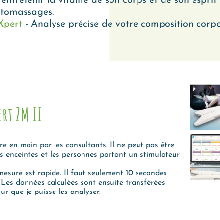
d'entretenir la vitalité de son corps et de son espri
utomassages.
Xpert
- Analyse précise de votre composition corpor
ert ZM II
re en main par les consultants. Il ne peut pas être
mes enceintes et les personnes portant un stimulateur
 mesure est rapide. Il faut seulement 10 secondes
. Les données calculées sont ensuite transférées
ur que je puisse les analyser.