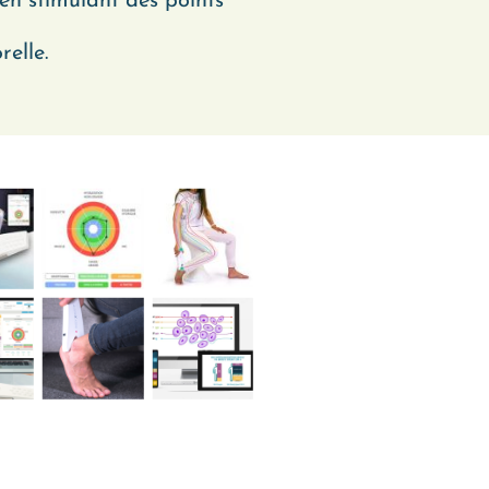
t en stimulant des points
elle.