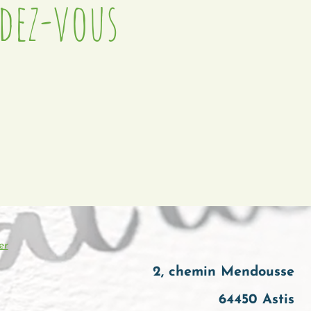
dez-vous
er
2, chemin Mendousse
64450 Astis